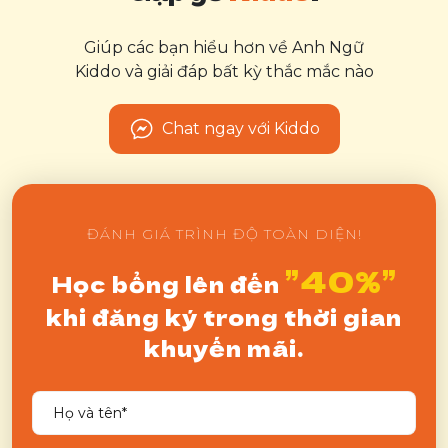
Giúp các bạn hiểu hơn về Anh Ngữ
Kiddo và giải đáp bất kỳ thắc mắc nào
Chat ngay với Kiddo
ĐÁNH GIÁ TRÌNH ĐỘ TOÀN DIỆN!
”40%”
Học bổng lên đến
khi đăng ký trong thời gian
khuyến mãi.