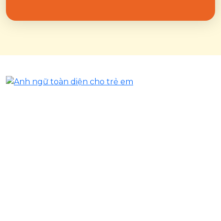
Trung tâm đào tạo tiếng Anh cho trẻ từ 3-11 tuổi, giúp trẻ
phát triển toàn diện kỹ năng ngôn ngữ và tư duy. Phương
pháp giảng dạy hiện đại, đội ngũ giáo viên tận tâm.
Hotline / Zalo: 094 366 00 89
Email: hellokiddo.info@gmail.com
Website: kiddo.edu.vn
Về Kiddo