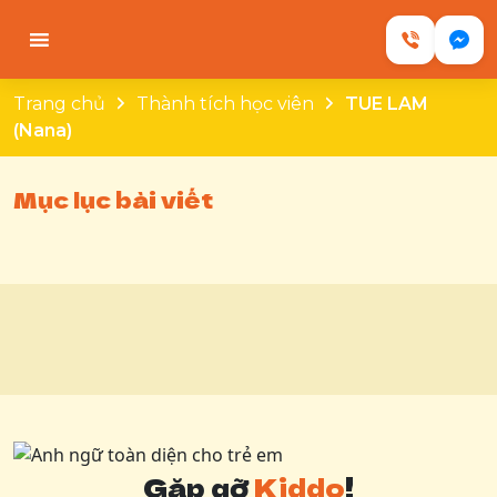
Skip
to
Anh ngữ toàn diện cho trẻ em
Chương trình học tại Kiddo kết hợp giáo
content
trình độc quyền, phương pháp hiện đại và lộ
Trang chủ
Thành tích học viên
TUE LAM
trình rõ ràng giúp bé phát triển toàn diện 4
(Nana)
kỹ năng, tư duy logic và sự tự tin khi giao
tiếp.
Mục lục bài viết
Gặp gỡ
Kiddo
!