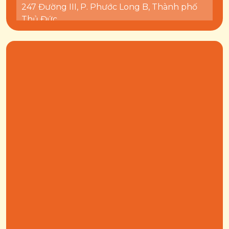
247 Đường III, P. Phước Long B, Thành phố
Thủ Đức
0943 660 089
Kiddo Liên Phường - Thủ Đức
CT2 006, Chung cư Sky9, 61 đường số 1, P.
Phú Hữu, Thành phố Thủ Đức
0823 618 949
Kiddo Phú Hữu - Thủ Đức
24 Đường 1, KDC Phú Hữu, P. Phú Hữu,
Thành phố Thủ Đức (Quận 9 cũ, gần chung
cư Sky 9 Liên Phường)
0397 067 146