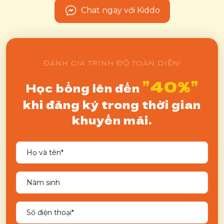
Chat ngay với Kiddo
ĐÁNH GIÁ TRÌNH ĐỘ TOÀN DIỆN!
”40%”
Học bổng lên đến
khi đăng ký trong thời gian
khuyến mãi.