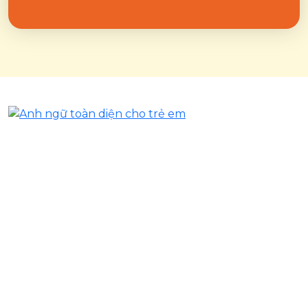
Trung tâm đào tạo tiếng Anh cho trẻ từ 3-11 tuổi, giúp trẻ
phát triển toàn diện kỹ năng ngôn ngữ và tư duy. Phương
pháp giảng dạy hiện đại, đội ngũ giáo viên tận tâm.
Hotline / Zalo: 094 366 00 89
Email: hellokiddo.info@gmail.com
Website: kiddo.edu.vn
Về Kiddo