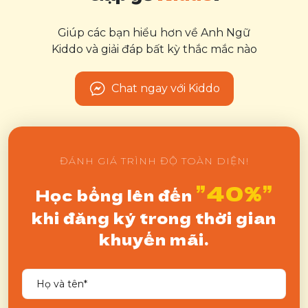
Giúp các bạn hiểu hơn về Anh Ngữ
Kiddo và giải đáp bất kỳ thắc mắc nào
Chat ngay với Kiddo
ĐÁNH GIÁ TRÌNH ĐỘ TOÀN DIỆN!
”40%”
Học bổng lên đến
khi đăng ký trong thời gian
khuyến mãi.