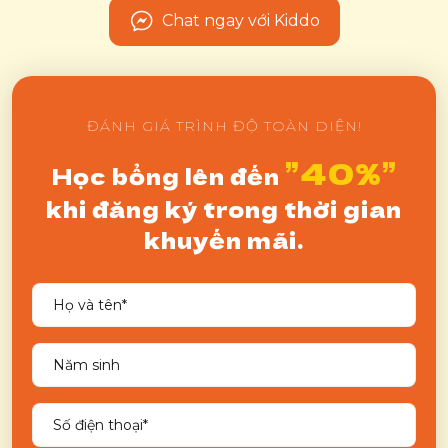
Chat ngay với Kiddo
ĐÁNH GIÁ TRÌNH ĐỘ TOÀN DIỆN!
”40%”
Học bổng lên đến
khi đăng ký trong thời gian
khuyến mãi.