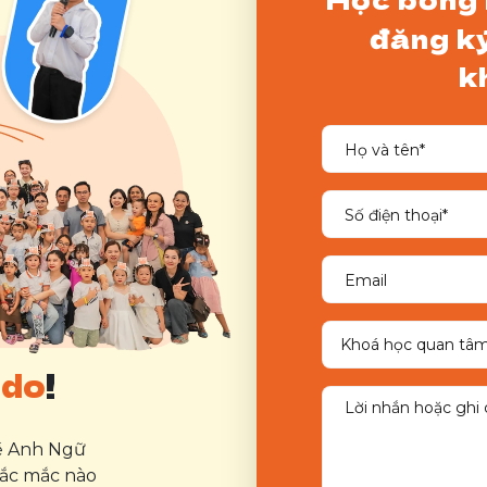
đăng ký
k
ddo
!
về Anh Ngữ
hắc mắc nào