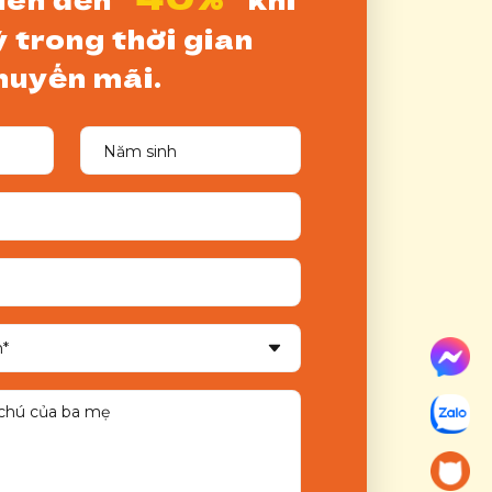
 trong thời gian
huyến mãi.