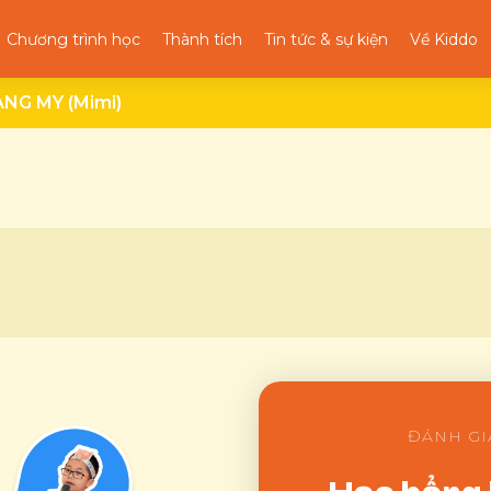
Chương trình học
Thành tích
Tin tức & sự kiện
Về Kiddo
NG MY (Mimi)
ĐÁNH GI
Học bổng 