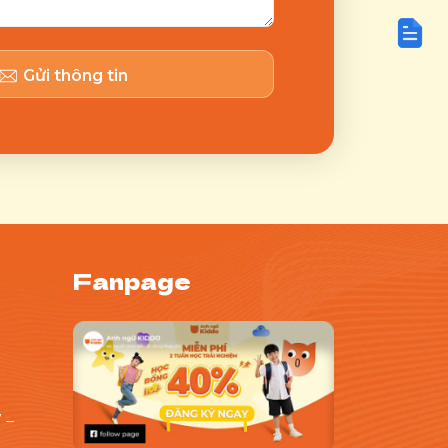
Gửi thông tin
Fanpage
 –