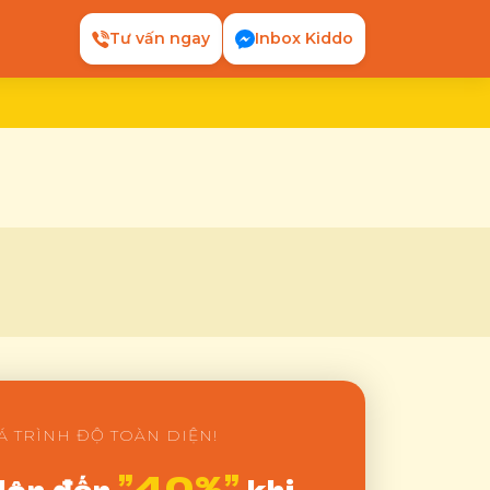
Tư vấn ngay
Inbox Kiddo
Á TRÌNH ĐỘ TOÀN DIỆN!
”40%”
lên đến
khi