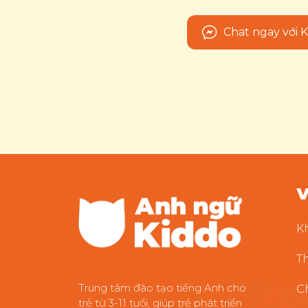
Chat ngay với 
V
K
T
Trung tâm đào tạo tiếng Anh cho
C
trẻ từ 3-11 tuổi, giúp trẻ phát triển