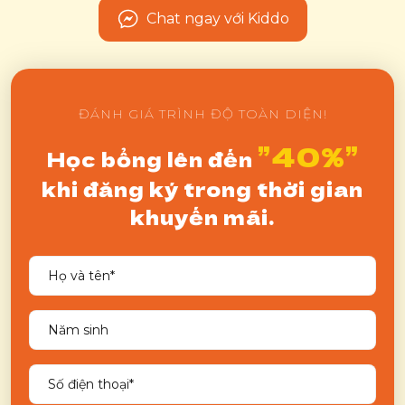
Chat ngay với Kiddo
ĐÁNH GIÁ TRÌNH ĐỘ TOÀN DIỆN!
”40%”
Học bổng lên đến
khi đăng ký trong thời gian
khuyến mãi.