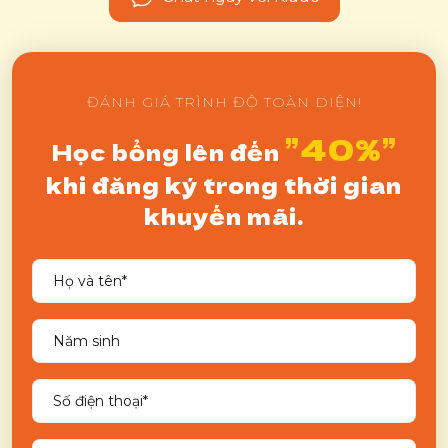
ĐÁNH GIÁ TRÌNH ĐỘ TOÀN DIỆN!
”40%”
Học bổng lên đến
khi đăng ký trong thời gian
khuyến mãi.