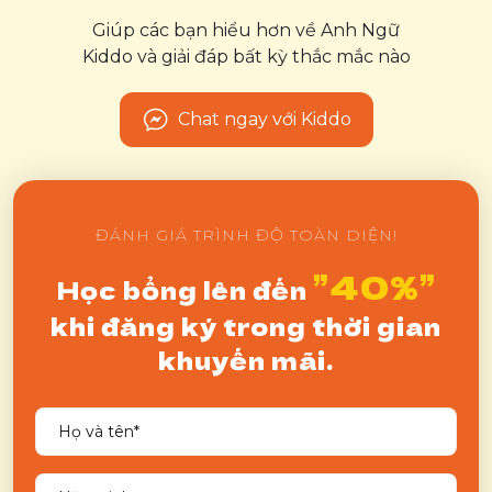
Giúp các bạn hiểu hơn về Anh Ngữ
Kiddo và giải đáp bất kỳ thắc mắc nào
Chat ngay với Kiddo
ĐÁNH GIÁ TRÌNH ĐỘ TOÀN DIỆN!
”40%”
Học bổng lên đến
khi đăng ký trong thời gian
khuyến mãi.