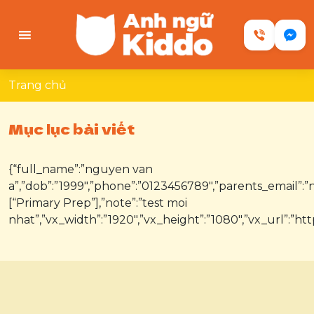
Skip
to
content
Anh ngữ toàn diện cho trẻ em
Chương trình học tại Kiddo kết hợp giáo
Trang chủ
trình độc quyền, phương pháp hiện đại và lộ
trình rõ ràng giúp bé phát triển toàn diện 4
Mục lục bài viết
kỹ năng, tư duy logic và sự tự tin khi giao
tiếp.
{“full_name”:”nguyen van
a”,”dob”:”1999″,”phone”:”0123456789″,”parents_email”
[“Primary Prep”],”note”:”test moi
nhat”,”vx_width”:”1920″,”vx_height”:”1080″,”vx_url”:”htt