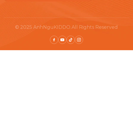
© 2025 AnhNguKIDDO.All Rights Reserved