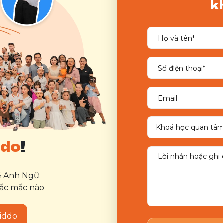
k
ddo
!
về Anh Ngữ
hắc mắc nào
Kiddo