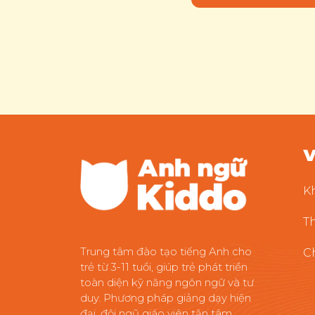
V
K
T
Trung tâm đào tạo tiếng Anh cho
C
trẻ từ 3-11 tuổi, giúp trẻ phát triển
toàn diện kỹ năng ngôn ngữ và tư
duy. Phương pháp giảng dạy hiện
đại, đội ngũ giáo viên tận tâm.