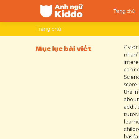
Skip
to
Trang chủ
content
Anh ngữ toàn diện cho trẻ em
Trang chủ
Mục lục bài viết
{“vi-t
nhan”:
inter
can co
Scienc
score
the i
about 
additi
tutor.
learn
childr
has f