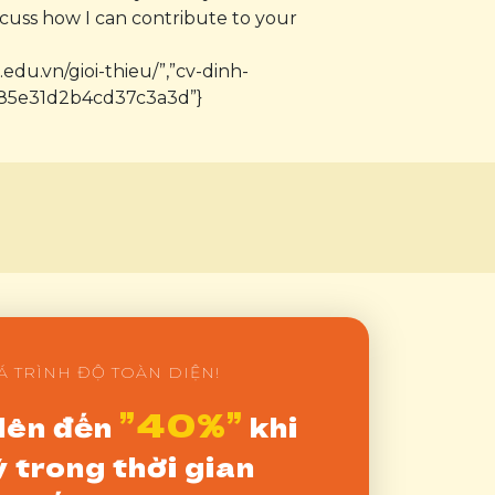
scuss how I can contribute to your
.edu.vn/gioi-thieu/”,”cv-dinh-
85e31d2b4cd37c3a3d”}
Á TRÌNH ĐỘ TOÀN DIỆN!
”40%”
lên đến
khi
 trong thời gian