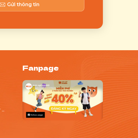
Gửi thông tin
Fanpage
 –