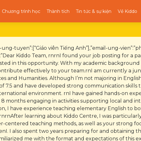
Chương trình học
Thành tích
Tin tức & sự kiện
Về Kiddo
ri-ung-tuyen”:[“Giáo viên Tiếng Anh”],”email-ung-vien”:
”Dear Kiddo Team, rnrnI found your job posting for a pa
ested in this opportunity. With my academic background 
ntribute effectively to your team.rnI am currently a juni
es and Humanities. Although I’m not majoring in Englis
 of 7.5 and have developed strong communication skills 
nternational environment. rnI have gained hands-on expe
8 months engaging in activities supporting local and in
on, I have experience teaching elementary English to bot
rnrnAfter learning about Kiddo Centre, I was particular
er-centered teaching methods, as well as your strong fo
enI. I also spent two years preparing for and obtaining 
amiliarized me with the format and expectations of this