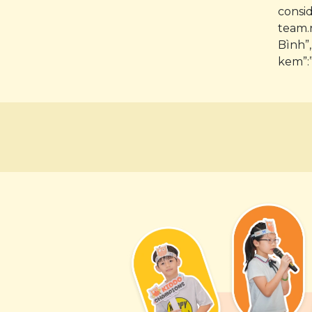
consid
team.
Bình”,
kem”: