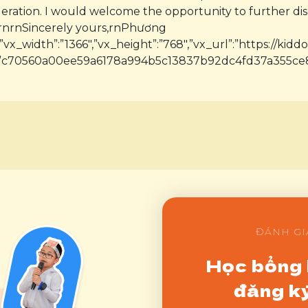
eration. I would welcome the opportunity to further di
rnrnSincerely yours,rnPhương
”vx_width”:”1366″,”vx_height”:”768″,”vx_url”:”https://kiddo
”c70560a00ee59a6178a994b5c13837b92dc4fd37a355ce
ĐÁNH GI
Học bổng 
đăng ký