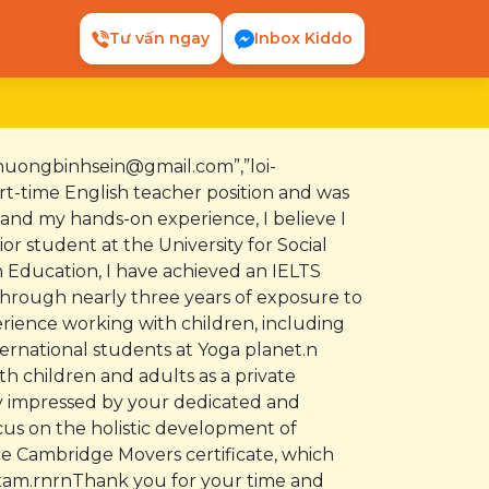
Tư vấn ngay
Inbox Kiddo
”phuongbinhsein@gmail.com”,”loi-
rt-time English teacher position and was
and my hands-on experience, I believe I
or student at the University for Social
h Education, I have achieved an IELTS
through nearly three years of exposure to
rience working with children, including
ternational students at Yoga planet.n
h children and adults as a private
ly impressed by your dedicated and
cus on the holistic development of
the Cambridge Movers certificate, which
 exam.rnrnThank you for your time and